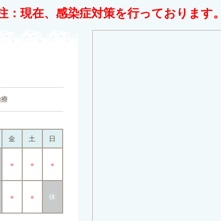
注：現在、感染症対策を行っております
治療
金
土
日
●
●
●
●
●
休