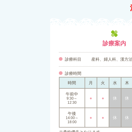
診療案内
診療科目
産科、婦人科、漢方
診療時間
時間
月
火
水
木
午前中
●
●
休
休
9:30～
12:30
午後
●
●
休
休
14:00～
18:00